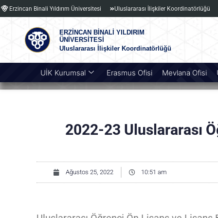
Erzincan Binali Yıldırım Üniversitesi
Uluslararası İlişkiler Koordinatörlüğü
ERZİNCAN BİNALİ YILDIRIM
ÜNİVERSİTESİ
Uluslararası İlişkiler Koordinatörlüğü
UİK Kurumsal
Erasmus Ofisi
Mevlana Ofisi
2022-23 Uluslararası Öğ
Ağustos 25, 2022
10:51 am