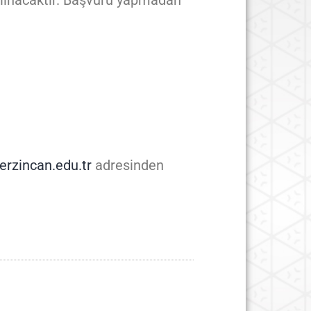
alınacaktır. Başvuru yapmadan
rzincan.edu.tr
adresinden