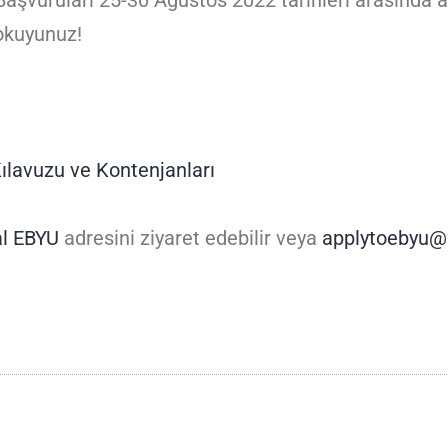
Başvuruları 25-30 Ağustos 2022 tarihleri arasında 
 okuyunuz!
ılavuzu ve Kontenjanları
al EBYU
adresini ziyaret edebilir veya
applytoebyu@e