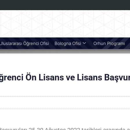
Uluslararası Öğrenci Ofisi
Bologna Ofisi
Orhun Programı
renci Ön Lisans ve Lisans Başvuru