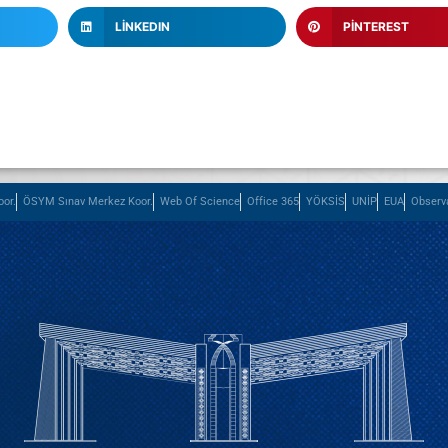
LINKEDIN
PINTEREST
or.
ÖSYM Sınav Merkez Koor.
Web Of Science
Office 365
YÖKSİS
UNİP
EUA
Observ