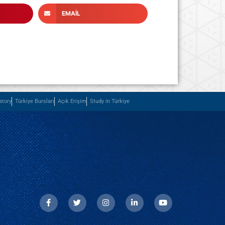
EMAIL
atory
Türkiye Bursları
Açık Erişim
Study in Türkiye