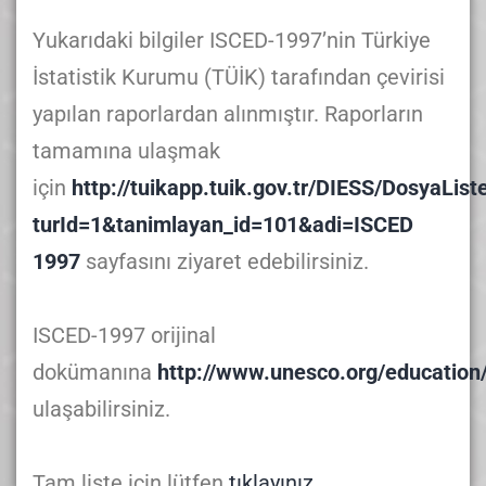
Yukarıdaki bilgiler ISCED-1997’nin Türkiye
İstatistik Kurumu (TÜİK) tarafından çevirisi
yapılan raporlardan alınmıştır. Raporların
tamamına ulaşmak
için
http://tuikapp.tuik.gov.tr/DIESS/DosyaList
turId=1&tanimlayan_id=101&adi=ISCED
1997
sayfasını ziyaret edebilirsiniz.
ISCED-1997 orijinal
dokümanına
http://www.unesco.org/education
ulaşabilirsiniz.
Tam liste için lütfen
tıklayınız.