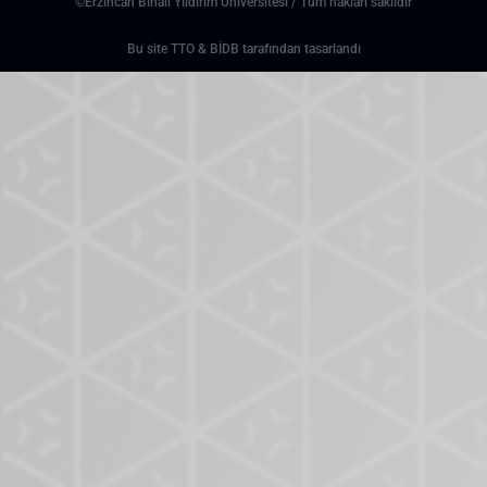
©Erzincan Binali Yıldırım Üniversitesi / Tüm hakları saklıdır
Bu site TTO & BİDB tarafından tasarlandı