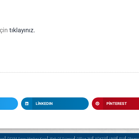
için
tıklayınız.
LINKEDIN
PINTEREST
or.
ÖSYM Sınav Merkez Koor.
Web Of Science
Office 365
YÖKSİS
UNİP
EUA
Observ