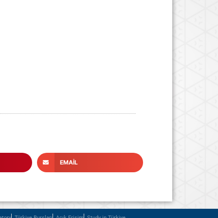
EMAIL
atory
Türkiye Bursları
Açık Erişim
Study in Türkiye