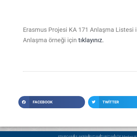
Erasmus Projesi KA 171 Anlaşma Listesi 
Anlaşma örneği için
tıklayınız.
FACEBOOK
TWITTER
EDUROAM
ULAKBİM
EUTAM
TUBİTAK
AÖF Merkez Ko