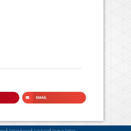
EMAIL
atory
Türkiye Bursları
Açık Erişim
Study in Türkiye