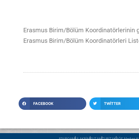
Erasmus Birim/Bölüm Koordinatörlerinin g
Erasmus Birim/Bölüm Koordinatörleri List
FACEBOOK
TWITTER
EDUROAM
ULAKBİM
EUTAM
TUBİTAK
AÖF Merkez Ko