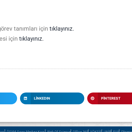
örev tanımları için
tıklayınız.
esi için
tıklayınız.
LINKEDIN
PINTEREST
or.
ÖSYM Sınav Merkez Koor.
Web Of Science
Office 365
YÖKSİS
UNİP
EUA
Observ