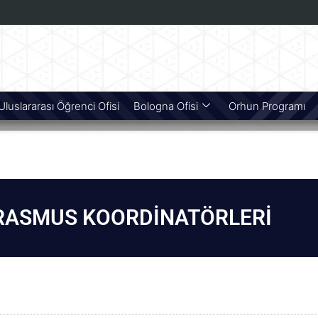
Uluslararası Öğrenci Ofisi
Bologna Ofisi
Orhun Programı
RASMUS KOORDİNATÖRLERİ