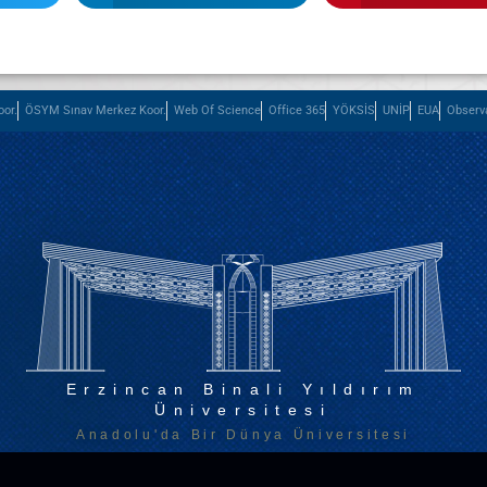
or.
ÖSYM Sınav Merkez Koor.
Web Of Science
Office 365
YÖKSİS
UNİP
EUA
Observ
Erzincan Binali Yıldırım
Üniversitesi
Anadolu'da Bir Dünya Üniversitesi