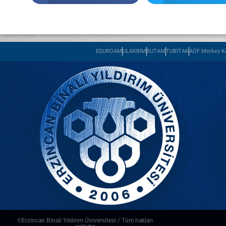
EDUROAM
ULAKBİM
EUTAM
TUBİTAK
AÖF Merkez Ko
©Erzincan Binali Yıldırım Üniversitesi / Tüm hakları