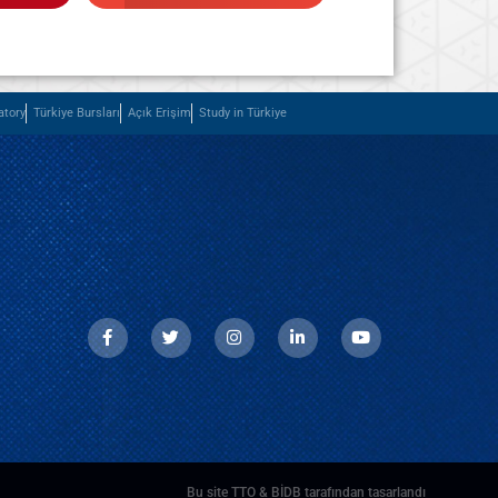
atory
Türkiye Bursları
Açık Erişim
Study in Türkiye
Bu site TTO & BİDB tarafından tasarlandı