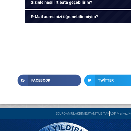
Sizinle nasıl irtibata geçebilirim?
E-Mail adresinizi öğrenebilir miyim?
FACEBOOK
TWITTER
EDUROAM
ULAKBİM
EUTAM
TUBİTAK
AÖF Merkez Ko