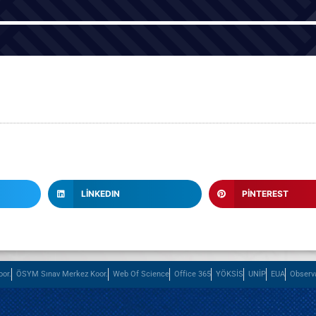
LINKEDIN
PINTEREST
or.
ÖSYM Sınav Merkez Koor.
Web Of Science
Office 365
YÖKSİS
UNİP
EUA
Observ