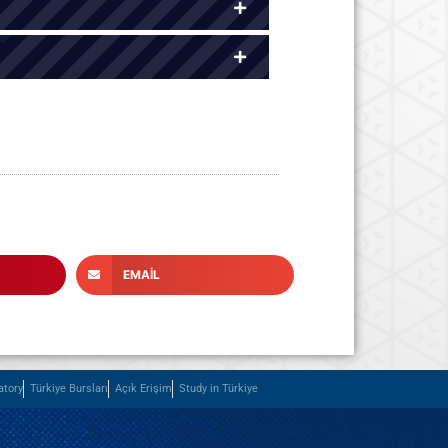
EMAIL
atory
Türkiye Bursları
Açık Erişim
Study in Türkiye