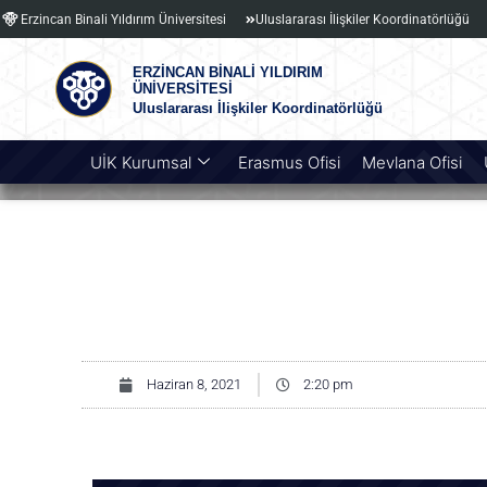
Erzincan Binali Yıldırım Üniversitesi
Uluslararası İlişkiler Koordinatörlüğü
ERZİNCAN BİNALİ YILDIRIM
ÜNİVERSİTESİ
Uluslararası İlişkiler Koordinatörlüğü
UİK Kurumsal
Erasmus Ofisi
Mevlana Ofisi
Haziran 8, 2021
2:20 pm