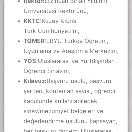
Rektör:
Erzincan Binali Yıldırım
Üniversitesi Rektörünü,
KKTC:
Kuzey Kıbrıs
Türk Cumhuriyeti’ni,
TÖMER:
EBYÜ Türkçe Öğretim,
Uygulama ve Araştırma Merkezini,
YÖS:
Uluslararası ve Yurtdışından
Öğrenci Sınavını,
Kılavuz:
Başvuru usulü, başvuru
şartları, kontenjan sayısı, öğrenci
kabulünde kullanılabilecek
sınav/mezuniyet belgeleri ve
değerlendirme usulünü kapsayan,
her başvuru dönemi Uluslararası